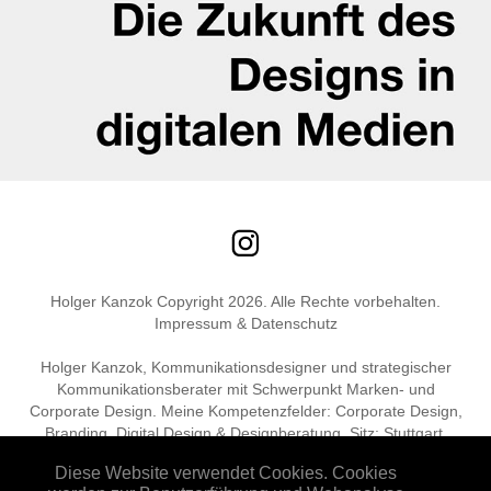
Holger Kanzok Copyright 2026. Alle Rechte vorbehalten.
Impressum & Datenschutz
Holger Kanzok, Kommunikationsdesigner und strategischer
Kommunikationsberater mit Schwerpunkt Marken- und
Corporate Design. Meine Kompetenzfelder: Corporate Design,
Branding, Digital Design & Designberatung. Sitz: Stuttgart,
München.
Diese Website verwendet Cookies. Cookies